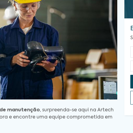
S
 de manutenção
, surpreenda-se aqui na Artech
agora e encontre uma equipe comprometida em