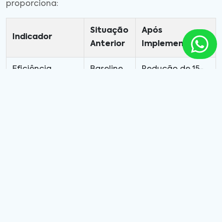
proporciona:
Situação
Após
Indicador
Anterior
Implementação
Eficiência
Baseline
Redução de 15-
Energética
industrial
30%
Disponibilidade
de
75-85%
90-95%
Equipamentos
Qualidade do
Controle
Melhoria de 25-
Produto
manual
35%
ROI (Return on
-
12-24 meses
Investment)